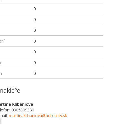
0
0
0
ení
0
0
p
0
m
0
makléře
rtina Klibániová
lefon: 0905309380
mail:
martinaklibaniova@hdreality.sk