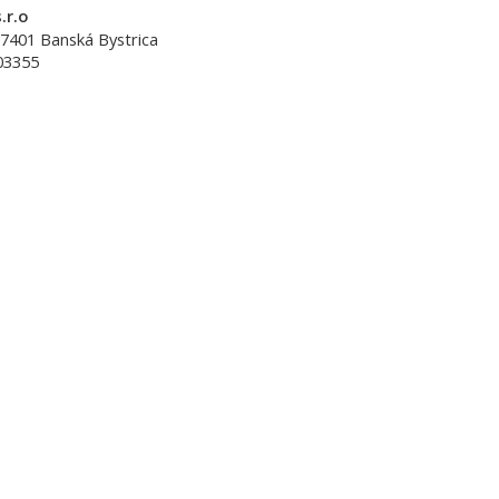
.r.o
7401
Banská Bystrica
03355