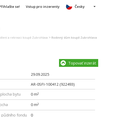
Přihlašte se!
Vstup pro inzerenty
Česky
u
>
ydlení a rekreaci koupě Zubrohlava
Rodinný dům koupě Zubrohlava
Topovať inzerát
29.09.2025
AR-0SFI-100412 (922493)
 plocha bytu
0 m
2
locha
0 m
2
z půdního fondu
0