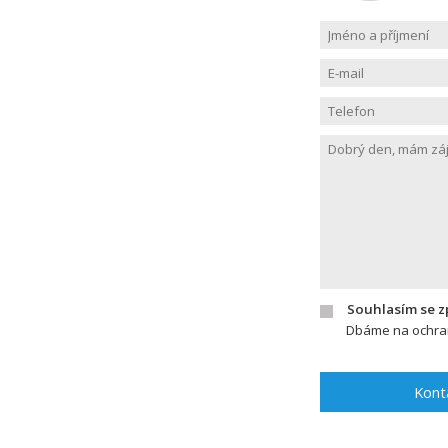
Souhlasím se 
Dbáme na ochran
Kont