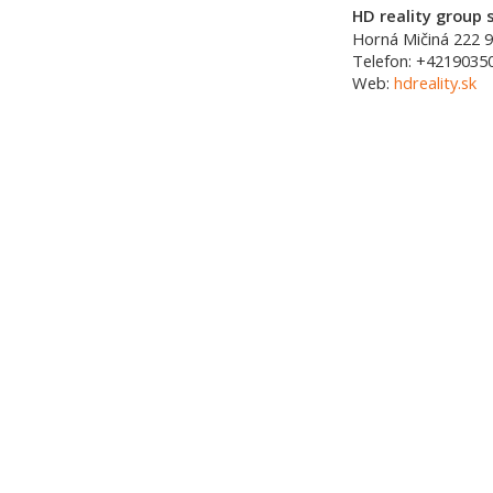
HD reality group s
Horná Mičiná 222
9
Telefon:
+4219035
Web:
hdreality.sk