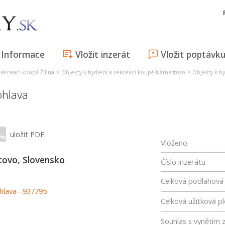
Informace
Vložit inzerát
Vložit poptávk
>
>
rekreaci koupě Žilina
Objekty k bydlení a rekreaci koupě Námestovo
Objekty k b
hlava
uložit PDF
Vloženo
ovo, Slovensko
Číslo inzerátu
Celková podlahová
ohlava--937795
Celková užitková p
Souhlas s vynětím 