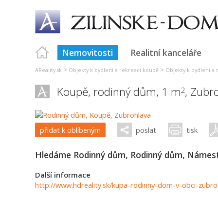
Nemovitosti
Realitní kanceláře
>
>
AReality.sk
Objekty k bydlení a rekreaci koupě
Objekty k bydlení a 
Koupě, rodinný dům, 1 m
,
Zubro
2
přidat k oblíbeným
poslat
tisk
Hledáme Rodinný dům, Rodinný dům, Námest
Další informace
http://www.hdreality.sk/kupa-rodinny-dom-v-obci-zubr