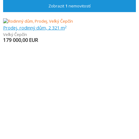
Zobrazit
1
nemovitostí
Prodej, rodinný dům, 2 321 m
2
Veľký Čepčín
179 000,00
EUR