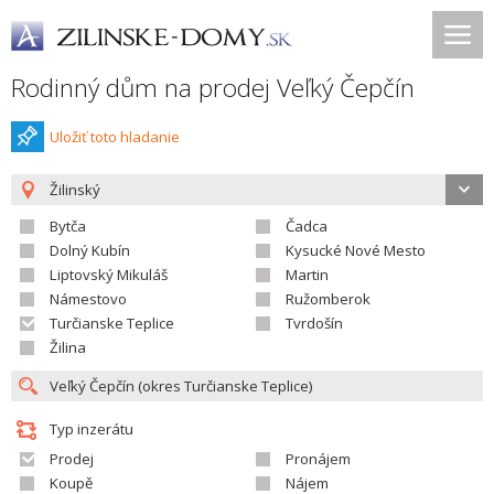
Rodinný dům na prodej Veľký Čepčín
Uložiť toto hladanie
Žilinský
Bytča
Čadca
Dolný Kubín
Kysucké Nové Mesto
Liptovský Mikuláš
Martin
Námestovo
Ružomberok
Turčianske Teplice
Tvrdošín
Žilina
Typ inzerátu
Prodej
Pronájem
Koupě
Nájem