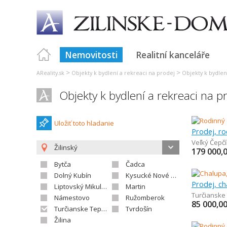
Nemovitosti
Realitní kanceláře
>
>
AReality.sk
Objekty k bydlení a rekreaci na prodej
Objekty k bydlení
Objekty k bydlení a rekreaci na p
Uložiť toto hladanie
Prodej, r
Veľký Čepč
Žilinský
179 000,
Bytča
Čadca
Dolný Kubín
Kysucké Nové Mesto
Prodej, ch
Liptovský Mikuláš
Martin
Turčianske 
Námestovo
Ružomberok
85 000,0
Turčianske Teplice
Tvrdošín
Žilina