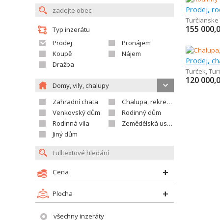
Prodej, r
Turčianske 
155 000,
Typ inzerátu
Prodej
Pronájem
Koupě
Nájem
Prodej, ch
Dražba
Turček
,
Tur
120 000,
Domy, vily, chalupy
Zahradní chata
Chalupa, rekreační domek
Venkovský dům
Rodinný dům
Rodinná vila
Zemědělská usedlost
Jiný dům
Cena
Plocha
všechny inzeráty