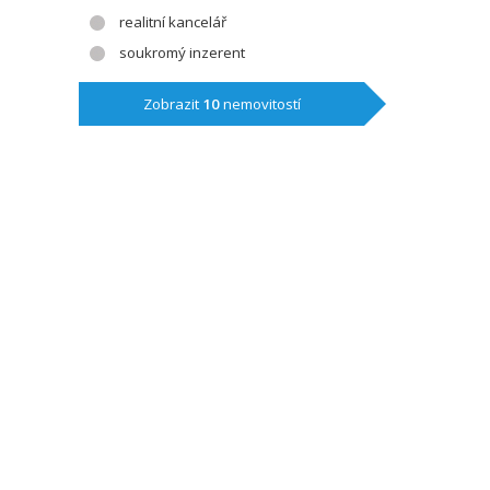
realitní kancelář
soukromý inzerent
Zobrazit
10
nemovitostí