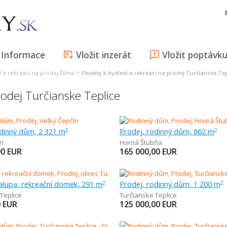
Informace
Vložit inzerát
Vložit poptávk
>
 a rekreaci na prodej Žilina
Objekty k bydlení a rekreaci na prodej Turčianske Tep
rodej Turčianske Teplice
odinný dům, 2 321 m
Prodej, rodinný dům, 862 m
2
2
ín
Horná Štubňa
00
EUR
165 000,00
EUR
alupa, rekreační domek, 291 m
Prodej, rodinný dům, 1 200 m
2
2
Teplice
Turčianske Teplice
0
EUR
125 000,00
EUR