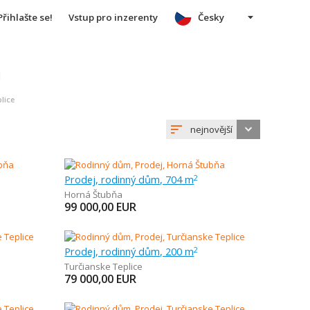
Přihlašte se!
Vstup pro inzerenty
Česky
u
lice
nejnovější
Prodej, rodinný dům, 704 m
2
Horná Štubňa
99 000,00
EUR
Prodej, rodinný dům, 200 m
2
Turčianske Teplice
79 000,00
EUR