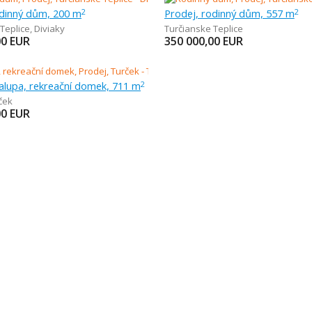
odinný dům, 200 m
Prodej, rodinný dům, 557 m
2
2
Teplice
,
Diviaky
Turčianske Teplice
00
EUR
350 000,00
EUR
alupa, rekreační domek, 711 m
2
ček
00
EUR