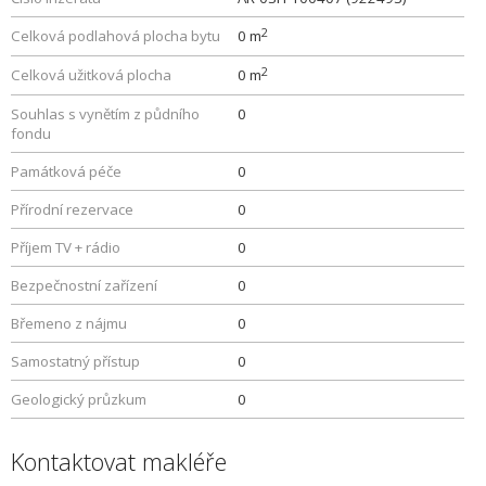
2
Celková podlahová plocha bytu
0 m
2
Celková užitková plocha
0 m
Souhlas s vynětím z půdního
0
fondu
Památková péče
0
Přírodní rezervace
0
Příjem TV + rádio
0
Bezpečnostní zařízení
0
Břemeno z nájmu
0
Samostatný přístup
0
Geologický průzkum
0
Kontaktovat makléře