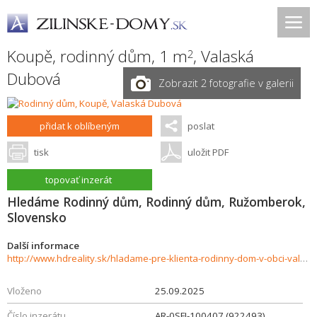
Koupě, rodinný dům, 1 m
,
Valaská
2
Dubová
Zobrazit 2 fotografie v galerii
přidat k oblíbeným
poslat
tisk
uložit PDF
topovať inzerát
Hledáme Rodinný dům, Rodinný dům, Ružomberok,
Slovensko
Další informace
http://www.hdreality.sk/hladame-pre-klienta-rodinny-dom-v-obci-valaska-dubova--937308
Vloženo
25.09.2025
Číslo inzerátu
AR-0SFI-100407 (922493)