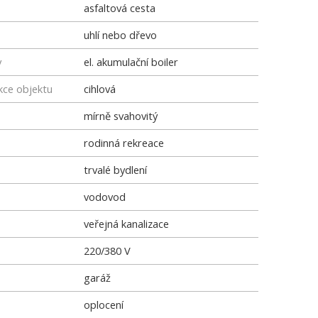
asfaltová cesta
uhlí nebo dřevo
y
el. akumulační boiler
kce objektu
cihlová
mírně svahovitý
rodinná rekreace
trvalé bydlení
vodovod
veřejná kanalizace
220/380 V
garáž
oplocení