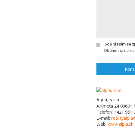
Souhlasím se 
Dbáme na ochran
Kont
Alpia, s.r.o
A.Kmeťa 24
03601
Telefon:
+421 951 
E-mail:
realityalpia
Web:
www.alpia.sk