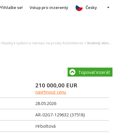
Přihlašte se!
Vstup pro inzerenty
Česky
u
>
>
Objekty k bydlení a rekreaci na prodej Ružomberok
Rodinný dům na prodej Ružomberok
Topovať inzerát
210 000,00
EUR
navrhnout cenu
28.05.2026
AR-02G7-129632 (37518)
Hrboltová