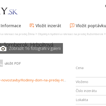
Informace
Vložit inzerát
Vložit poptávk
>
 a rekreaci na prodej Žilina
Objekty k bydlení a rekreaci na prodej Ružomberok
Ružomberok
,
Hrboltová
Zobrazit 16 fotografií v galerii
uložit PDF
Cena
https://www.reality-ruzomberok.sk/predaj-domov-domy-novostavby/Rodinny-dom-na-predaj-Hrboltova-Ruzomberok-37518/?utm_source=areality&utm_medium=xml&utm_term=37518&utm_content=dom&utm_campaign=portaly
Vloženo
Číslo inzerátu
Lokalita