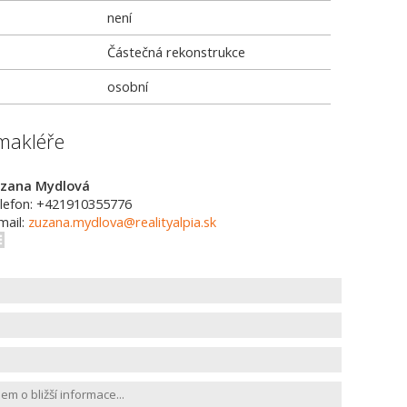
není
Částečná rekonstrukce
osobní
makléře
zana Mydlová
lefon: +421910355776
mail:
zuzana.mydlova@realityalpia.sk