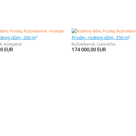
odinný dům, 200 m
Prodej, rodinný dům, 350 m
2
2
k
,
Komjatná
Ružomberok
,
Ľubochňa
00
EUR
174 000,00
EUR