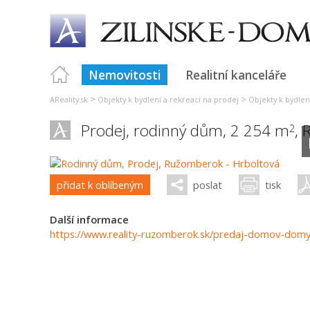
Nemovitosti
Realitní kanceláře
>
>
AReality.sk
Objekty k bydlení a rekreaci na prodej
Objekty k bydlení
Prodej, rodinný dům, 2 254 m
,
2
přidat k oblíbeným
poslat
tisk
Další informace