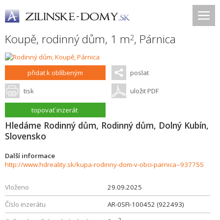
Koupě, rodinný dům, 1 m
,
Párnica
2
přidat k oblíbeným
poslat
tisk
uložit PDF
topovať inzerát
Hledáme Rodinný dům, Rodinný dům, Dolný Kubín,
Slovensko
Další informace
http://www.hdreality.sk/kupa-rodinny-dom-v-obci-parnica--937755
Vloženo
29.09.2025
Číslo inzerátu
AR-0SFI-100452 (922493)
2