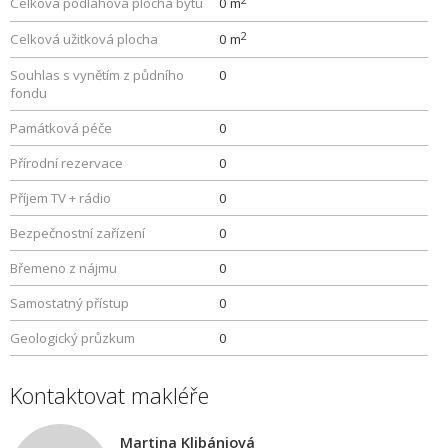
Celková podlahová plocha bytu
0 m
2
Celková užitková plocha
0 m
Souhlas s vynětím z půdního
0
fondu
Památková péče
0
Přírodní rezervace
0
Příjem TV + rádio
0
Bezpečnostní zařízení
0
Břemeno z nájmu
0
Samostatný přístup
0
Geologický průzkum
0
Kontaktovat makléře
Martina Klibániová