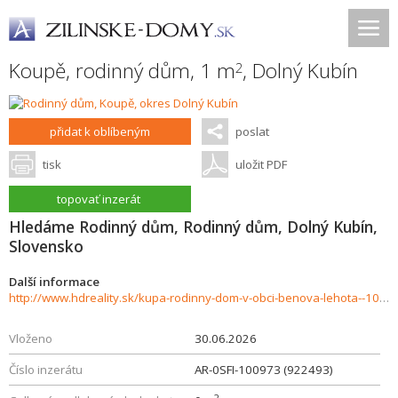
Koupě, rodinný dům, 1 m
,
Dolný Kubín
2
přidat k oblíbeným
poslat
tisk
uložit PDF
topovať inzerát
Hledáme Rodinný dům, Rodinný dům, Dolný Kubín,
Slovensko
Další informace
http://www.hdreality.sk/kupa-rodinny-dom-v-obci-benova-lehota--1013182
Vloženo
30.06.2026
Číslo inzerátu
AR-0SFI-100973 (922493)
2