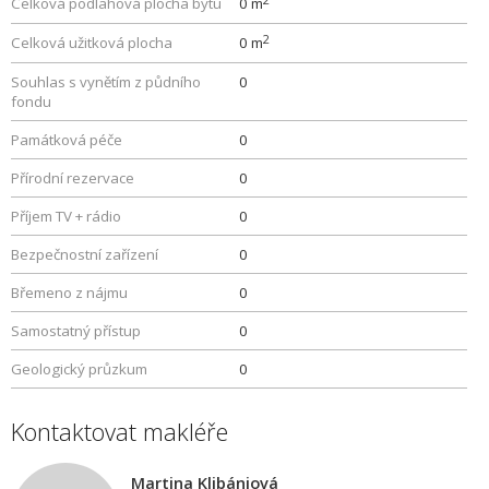
Celková podlahová plocha bytu
0 m
2
Celková užitková plocha
0 m
Souhlas s vynětím z půdního
0
fondu
Památková péče
0
Přírodní rezervace
0
Příjem TV + rádio
0
Bezpečnostní zařízení
0
Břemeno z nájmu
0
Samostatný přístup
0
Geologický průzkum
0
Kontaktovat makléře
Martina Klibániová