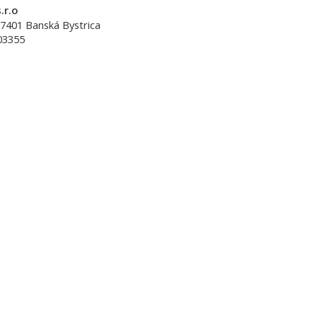
.r.o
7401
Banská Bystrica
03355