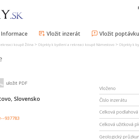
Informace
Vložit inzerát
Vložit poptávk
>
>
rekreaci koupě Žilina
Objekty k bydlení a rekreaci koupě Námestovo
Objekty k b
e
uložit PDF
Vloženo
ovo, Slovensko
Číslo inzerátu
Celková podlahová
e--937783
Celková užitková p
Geologický průzku