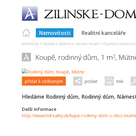
Nemovitosti
Realitní kanceláře
>
>
AReality.sk
Objekty k bydlení a rekreaci koupě
Objekty k bydlení a 
Koupě, rodinný dům, 1 m
,
Mútn
2
přidat k oblíbeným
poslat
tisk
Hledáme Rodinný dům, Rodinný dům, Námest
Další informace
http://www.hdreality.sk/kupa-rodinny-dom-v-obci-mutn