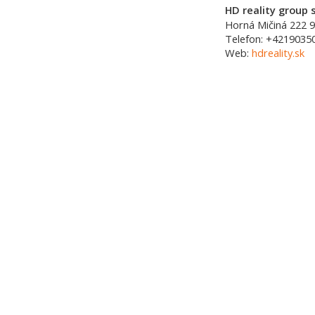
HD reality group s
Horná Mičiná 222
9
Telefon:
+4219035
Web:
hdreality.sk