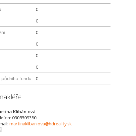
p
0
0
ení
0
0
0
0
z půdního fondu
0
makléře
rtina Klibániová
lefon: 0905309380
mail:
martinaklibaniova@hdreality.sk