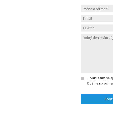
Souhlasím se 
Dbáme na ochran
Kont