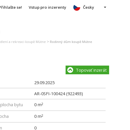
Přihlašte se!
Vstup pro inzerenty
Česky
u
>
ydlení a rekreaci koupě Mútne
Rodinný dům koupě Mútne
Topovať inzerát
29.09.2025
AR-0SFI-100424 (922493)
 plocha bytu
0 m
2
locha
0 m
2
m
0