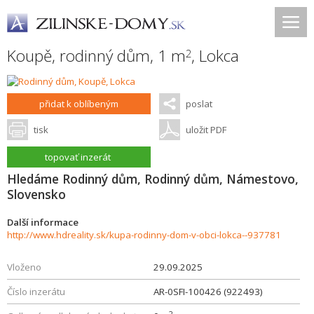
Koupě, rodinný dům, 1 m
,
Lokca
2
přidat k oblíbeným
poslat
tisk
uložit PDF
topovať inzerát
Hledáme Rodinný dům, Rodinný dům, Námestovo,
Slovensko
Další informace
http://www.hdreality.sk/kupa-rodinny-dom-v-obci-lokca--937781
Vloženo
29.09.2025
Číslo inzerátu
AR-0SFI-100426 (922493)
2