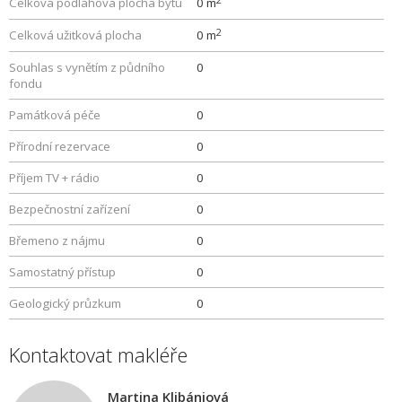
Celková podlahová plocha bytu
0 m
2
Celková užitková plocha
0 m
Souhlas s vynětím z půdního
0
fondu
Památková péče
0
Přírodní rezervace
0
Příjem TV + rádio
0
Bezpečnostní zařízení
0
Břemeno z nájmu
0
Samostatný přístup
0
Geologický průzkum
0
Kontaktovat makléře
Martina Klibániová