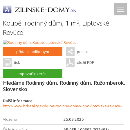
Koupě, rodinný dům, 1 m
,
Liptovské
2
Revúce
přidat k oblíbeným
poslat
tisk
uložit PDF
topovať inzerát
Hledáme Rodinný dům, Rodinný dům, Ružomberok,
Slovensko
Další informace
http://www.hdreality.sk/kupa-rodinny-dom-v-obci-liptovske-revuce--937278
Vloženo
25.09.2025
Číslo inzerátu
AR-0SFI-100392 (922493)