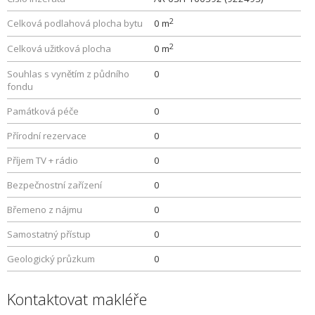
2
Celková podlahová plocha bytu
0 m
2
Celková užitková plocha
0 m
Souhlas s vynětím z půdního
0
fondu
Památková péče
0
Přírodní rezervace
0
Příjem TV + rádio
0
Bezpečnostní zařízení
0
Břemeno z nájmu
0
Samostatný přístup
0
Geologický průzkum
0
Kontaktovat makléře