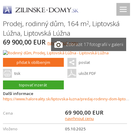
Prodej, rodinný dům, 164 m
,
Liptovská
2
Lúžna
,
Liptovská Lúžna
69 900,00 EUR
navrhnout cenu
Zobrazit 17 fotografií v galerii
přidat k oblíbeným
poslat
tisk
uložit PDF
topovať inzerát
Další informace
https://www.haloreality.sk/liptovska-luzna/predaj-rodinny-dom-liptovska-luzna---znizena-cena---exkluzivne-halo-reality/71166
69 900,00
EUR
Cena
navrhnout cenu
Vloženo
05.10.2025