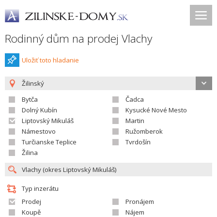
Rodinný dům na prodej Vlachy
Uložiť toto hladanie
Žilinský
Bytča
Čadca
Dolný Kubín
Kysucké Nové Mesto
Liptovský Mikuláš
Martin
Námestovo
Ružomberok
Turčianske Teplice
Tvrdošín
Žilina
Typ inzerátu
Prodej
Pronájem
Koupě
Nájem