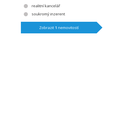
realitní kancelář
soukromý inzerent
Zobrazit
1
nemovitostí