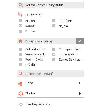
Typ inzerátu
Prodej
Pronájem
Koupě
Nájem
Dražba
Domy, vily, chalupy
Zahradní chata
Chalupa, rekreační domek
Venkovský dům
Rodinný dům
Rodinná vila
Zemědělská usedlost
Jiný dům
Cena
Plocha
všechny inzeráty