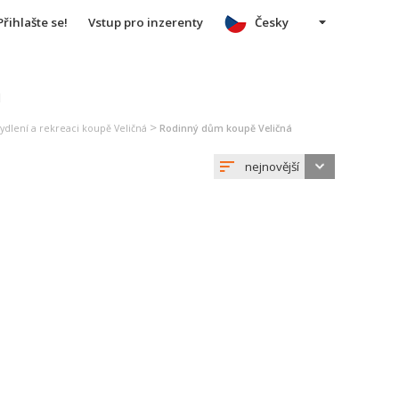
Přihlašte se!
Vstup pro inzerenty
Česky
u
>
ydlení a rekreaci koupě Veličná
Rodinný dům koupě Veličná
nejnovější