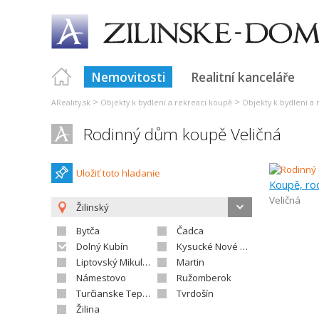
Nemovitosti
Realitní kanceláře
>
>
AReality.sk
Objekty k bydlení a rekreaci koupě
Objekty k bydlení a 
Rodinný dům koupě Veličná
Uložiť toto hladanie
Koupě, ro
Veličná
Žilinský
Bytča
Čadca
Dolný Kubín
Kysucké Nové Mesto
Liptovský Mikuláš
Martin
Námestovo
Ružomberok
Turčianske Teplice
Tvrdošín
Žilina