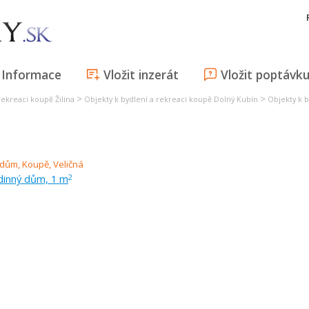
Informace
Vložit inzerát
Vložit poptávk
>
>
rekreaci koupě Žilina
Objekty k bydlení a rekreaci koupě Dolný Kubín
Objekty k b
dinný dům, 1 m
2