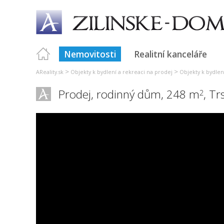
Nemovitosti
Realitní kanceláře
>
>
AReality.sk
Objekty k bydlení a rekreaci na prodej
Objekty k bydlení
Prodej, rodinný dům, 248 m
,
Tr
2