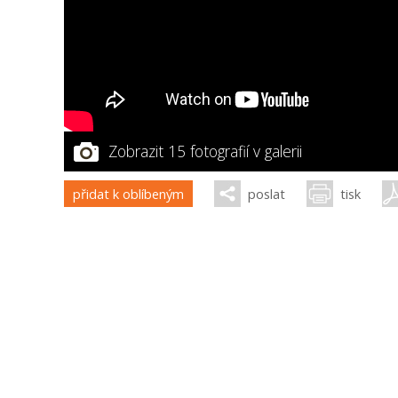
Zobrazit 15 fotografií v galerii
přidat k oblíbeným
poslat
tisk