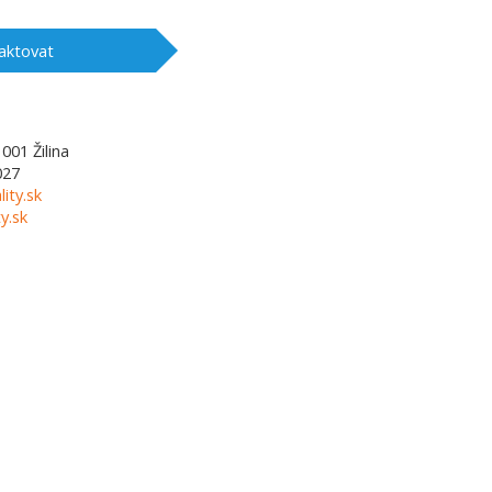
aktovat
1001
Žilina
027
lity.sk
y.sk