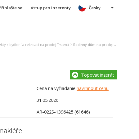
Přihlašte se!
Vstup pro inzerenty
Česky
u
>
kty k bydlení a rekreaci na prodej Trstená
Rodinný dům na prodej Trstená
Topovať inzerát
Cena na vyžiadanie
navrhnout cenu
31.05.2026
AR-022S-1396425 (61646)
makléře