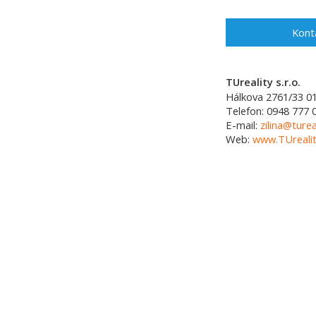
Kont
TUreality s.r.o.
Hálkova 2761/33
0
Telefon:
0948 777 
E-mail:
zilina@turea
Web:
www.TUrealit