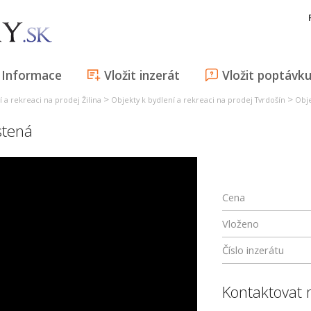
Informace
Vložit inzerát
Vložit poptávk
>
>
 a rekreaci na prodej Žilina
Objekty k bydlení a rekreaci na prodej Tvrdošín
Obje
stená
Cena
Vloženo
Číslo inzerátu
Kontaktovat 