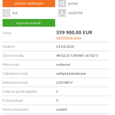
přidat k oblíbeným
poslat
tisk
uložit PDF
topovať inzerát
339 900,00
EUR
Cena
navrhnout cenu
Vloženo
24.04.2026
Číslo inzerátu
AR-022S-1395961 (61021)
Pitná voda
vodovod
Odpadové vody
veřejná kanalizace
Elektrický proud
220/380 V
Celkový počet objektů
2
Počet pokojů
5
Forma vlastnictví
osobní