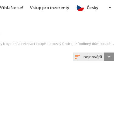
Přihlašte se!
Vstup pro inzerenty
Česky
u
>
y k bydlení a rekreaci koupě Liptovský Ondrej
Rodinný dům koupě Liptovský Ondrej
nejnovější