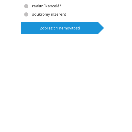
realitní kancelář
soukromý inzerent
Zobrazit
1
nemovitostí