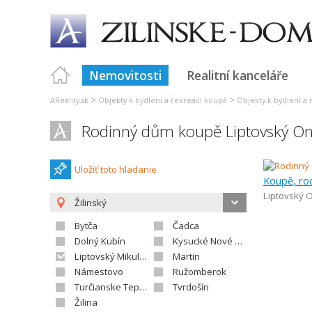
Nemovitosti
Realitní kanceláře
>
>
AReality.sk
Objekty k bydlení a rekreaci koupě
Objekty k bydlení a 
Rodinný dům koupě Liptovský On
Uložiť toto hladanie
Koupě, ro
Liptovský 
Žilinský
Bytča
Čadca
Dolný Kubín
Kysucké Nové Mesto
Liptovský Mikuláš
Martin
Námestovo
Ružomberok
Turčianske Teplice
Tvrdošín
Žilina