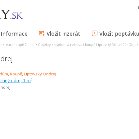
Informace
Vložit inzerát
Vložit poptávk
>
>
rekreaci koupě Žilina
Objekty k bydlení a rekreaci koupě Liptovský Mikuláš
Objekt
drej
dinný dům, 1 m
2
Ondrej