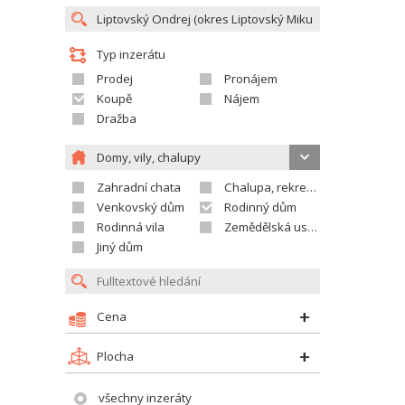
Typ inzerátu
Prodej
Pronájem
Koupě
Nájem
Dražba
Domy, vily, chalupy
Zahradní chata
Chalupa, rekreační domek
Venkovský dům
Rodinný dům
Rodinná vila
Zemědělská usedlost
Jiný dům
Cena
Plocha
všechny inzeráty