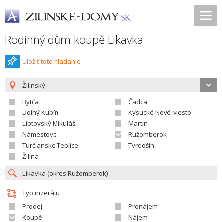
Rodinný dům koupě Likavka
Uložiť toto hladanie
Žilinský
Bytča
Čadca
Dolný Kubín
Kysucké Nové Mesto
Liptovský Mikuláš
Martin
Námestovo
Ružomberok
Turčianske Teplice
Tvrdošín
Žilina
Typ inzerátu
Prodej
Pronájem
Koupě
Nájem