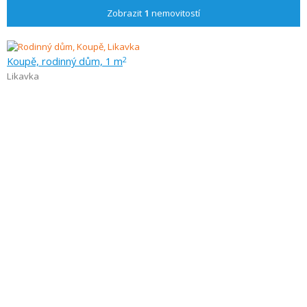
Zobrazit
1
nemovitostí
Koupě, rodinný dům, 1 m
2
Likavka