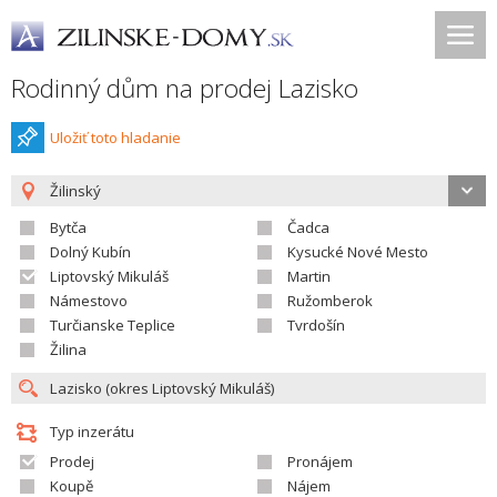
Rodinný dům na prodej Lazisko
Uložiť toto hladanie
Žilinský
Bytča
Čadca
Dolný Kubín
Kysucké Nové Mesto
Liptovský Mikuláš
Martin
Námestovo
Ružomberok
Turčianske Teplice
Tvrdošín
Žilina
Typ inzerátu
Prodej
Pronájem
Koupě
Nájem