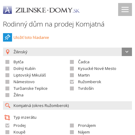
Rodinný dům na prodej Komjatná
Uložiť toto hladanie
Žilinský
Bytča
Čadca
Dolný Kubín
Kysucké Nové Mesto
Liptovský Mikuláš
Martin
Námestovo
Ružomberok
Turčianske Teplice
Tvrdošín
Žilina
Typ inzerátu
Prodej
Pronájem
Koupě
Nájem