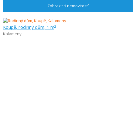
Zobrazit
1
nemovitostí
Koupě, rodinný dům, 1 m
2
Kalameny