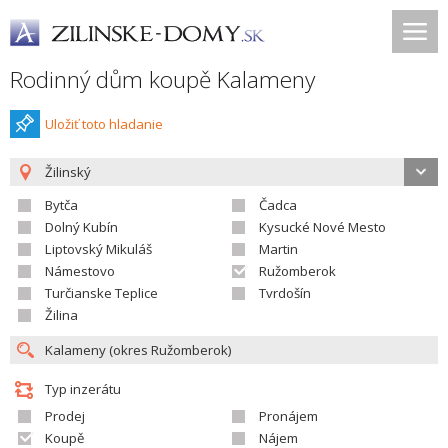
Rodinný dům koupě Kalameny
Uložiť toto hladanie
Žilinský
Bytča
Čadca
Dolný Kubín
Kysucké Nové Mesto
Liptovský Mikuláš
Martin
Námestovo
Ružomberok
Turčianske Teplice
Tvrdošín
Žilina
Typ inzerátu
Prodej
Pronájem
Koupě
Nájem