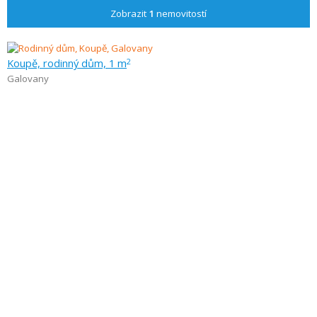
Zobrazit
1
nemovitostí
Koupě, rodinný dům, 1 m
2
Galovany