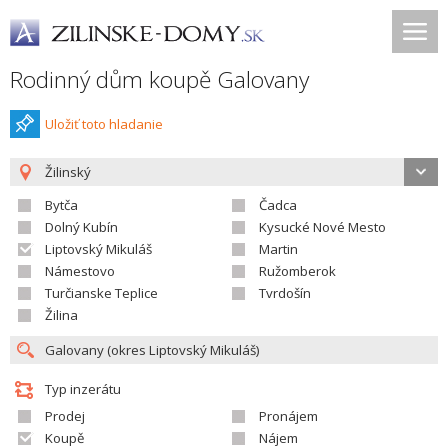
Rodinný dům koupě Galovany
Uložiť toto hladanie
Žilinský
Bytča
Čadca
Dolný Kubín
Kysucké Nové Mesto
Liptovský Mikuláš
Martin
Námestovo
Ružomberok
Turčianske Teplice
Tvrdošín
Žilina
Typ inzerátu
Prodej
Pronájem
Koupě
Nájem