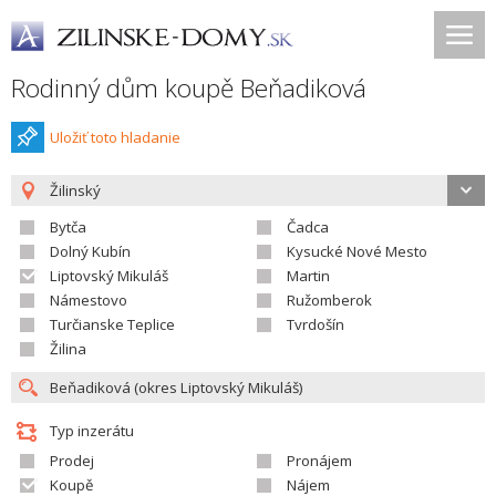
Rodinný dům koupě Beňadiková
Uložiť toto hladanie
Žilinský
Bytča
Čadca
Dolný Kubín
Kysucké Nové Mesto
Liptovský Mikuláš
Martin
Námestovo
Ružomberok
Turčianske Teplice
Tvrdošín
Žilina
Typ inzerátu
Prodej
Pronájem
Koupě
Nájem