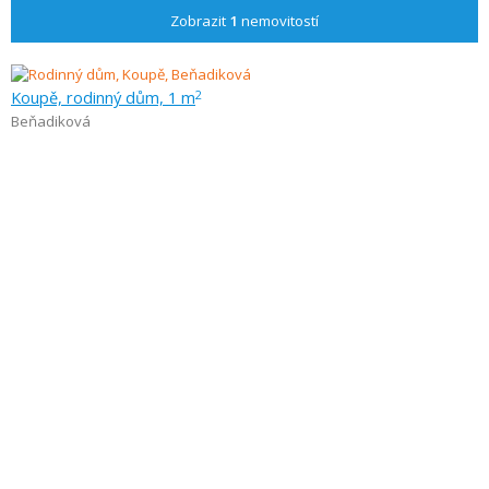
Zobrazit
1
nemovitostí
Koupě, rodinný dům, 1 m
2
Beňadiková