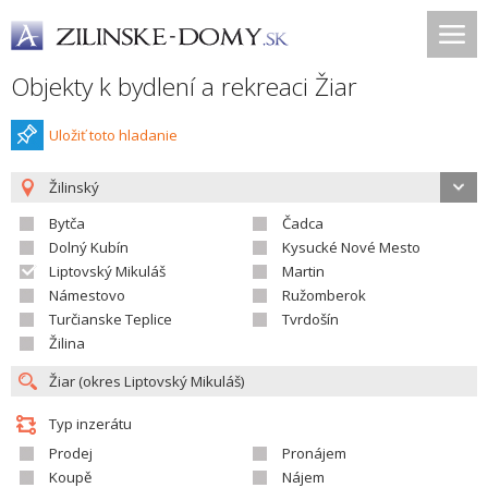
Objekty k bydlení a rekreaci Žiar
Uložiť toto hladanie
Žilinský
Bytča
Čadca
Dolný Kubín
Kysucké Nové Mesto
Liptovský Mikuláš
Martin
Námestovo
Ružomberok
Turčianske Teplice
Tvrdošín
Žilina
Typ inzerátu
Prodej
Pronájem
Koupě
Nájem