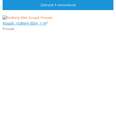
Zobrazit
1
nemovitostí
Koupě, rodinný dům, 1 m
2
Prosiek