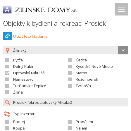
Objekty k bydlení a rekreaci Prosiek
Uložiť toto hladanie
Žilinský
Bytča
Čadca
Dolný Kubín
Kysucké Nové Mesto
Liptovský Mikuláš
Martin
Námestovo
Ružomberok
Turčianske Teplice
Tvrdošín
Žilina
Typ inzerátu
Prodej
Pronájem
Koupě
Nájem