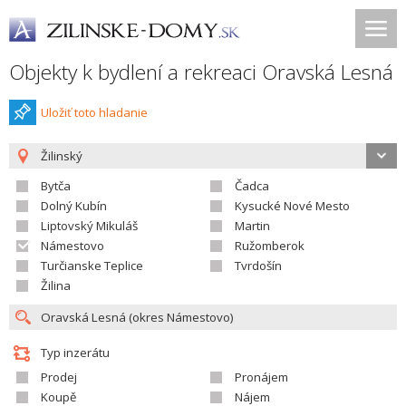
Objekty k bydlení a rekreaci Oravská Lesná
Uložiť toto hladanie
Žilinský
Bytča
Čadca
Dolný Kubín
Kysucké Nové Mesto
Liptovský Mikuláš
Martin
Námestovo
Ružomberok
Turčianske Teplice
Tvrdošín
Žilina
Typ inzerátu
Prodej
Pronájem
Koupě
Nájem