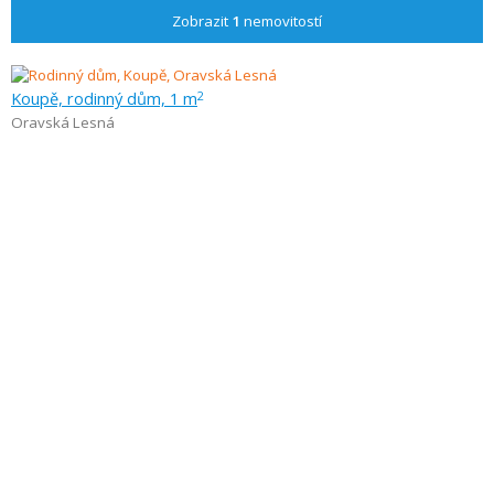
Zobrazit
1
nemovitostí
Koupě, rodinný dům, 1 m
2
Oravská Lesná