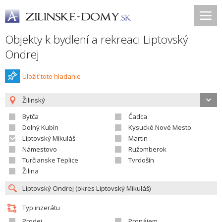
Objekty k bydlení a rekreaci Liptovský
Ondrej
Uložiť toto hladanie
Žilinský
Bytča
Čadca
Dolný Kubín
Kysucké Nové Mesto
Liptovský Mikuláš
Martin
Námestovo
Ružomberok
Turčianske Teplice
Tvrdošín
Žilina
Typ inzerátu
Prodej
Pronájem