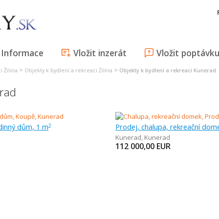
Informace
Vložit inzerát
Vložit poptávk
>
>
 Žilina
Objekty k bydlení a rekreaci Žilina
Objekty k bydlení a rekreaci Kunerad
erad
dinný dům, 1 m
Prodej, chalupa, rekreační dom
2
Kunerad
,
Kunerad
112 000,00
EUR