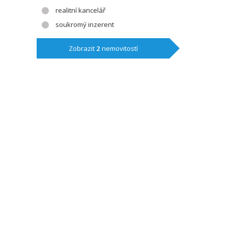
realitní kancelář
soukromý inzerent
Zobrazit
2
nemovitostí