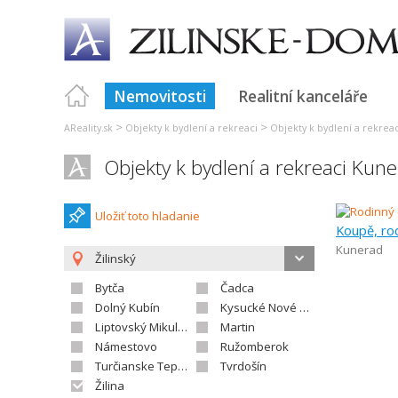
Nemovitosti
Realitní kanceláře
>
>
AReality.sk
Objekty k bydlení a rekreaci
Objekty k bydlení a rekreaci
Objekty k bydlení a rekreaci Kun
Uložiť toto hladanie
Koupě, ro
Kunerad
Žilinský
Bytča
Čadca
Dolný Kubín
Kysucké Nové Mesto
Liptovský Mikuláš
Martin
Námestovo
Ružomberok
Turčianske Teplice
Tvrdošín
Žilina