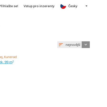
Přihlašte se!
Vstup pro inzerenty
Česky
u
nejnovější
ek, 99 m
2