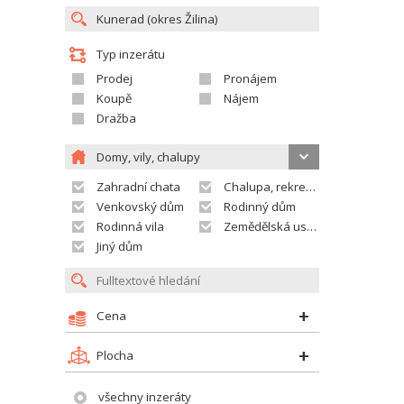
Typ inzerátu
Prodej
Pronájem
Koupě
Nájem
Dražba
Domy, vily, chalupy
Zahradní chata
Chalupa, rekreační domek
Venkovský dům
Rodinný dům
Rodinná vila
Zemědělská usedlost
Jiný dům
Cena
Plocha
všechny inzeráty