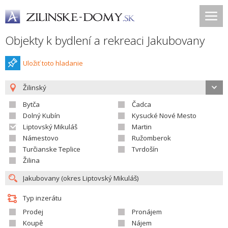
Objekty k bydlení a rekreaci Jakubovany
Uložiť toto hladanie
Žilinský
Bytča
Čadca
Dolný Kubín
Kysucké Nové Mesto
Liptovský Mikuláš
Martin
Námestovo
Ružomberok
Turčianske Teplice
Tvrdošín
Žilina
Typ inzerátu
Prodej
Pronájem
Koupě
Nájem