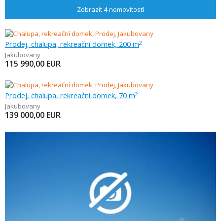
Zobrazit
4
nemovitostí
Prodej, chalupa, rekreační domek, 200 m
2
Jakubovany
115 990,00
EUR
Prodej, chalupa, rekreační domek, 70 m
2
Jakubovany
139 000,00
EUR