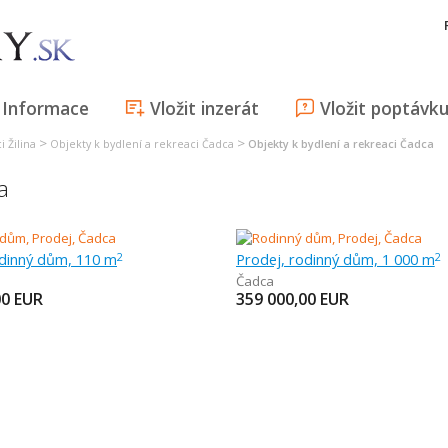
Informace
Vložit inzerát
Vložit poptávk
>
>
 Žilina
Objekty k bydlení a rekreaci Čadca
Objekty k bydlení a rekreaci Čadca
a
odinný dům, 110 m
Prodej, rodinný dům, 1 000 m
2
2
Čadca
00
EUR
359 000,00
EUR