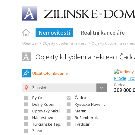
Nemovitosti
Realitní kanceláře
>
>
AReality.sk
Objekty k bydlení a rekreaci
Objekty k bydlení a rekreaci
Objekty k bydlení a rekreaci Čadc
Uložiť toto hladanie
Prodej, r
Čadca
Žilinský
309 000,
Bytča
Čadca
Dolný Kubín
Kysucké Nové Mesto
Liptovský Mikuláš
Martin
Námestovo
Ružomberok
Turčianske Teplice
Tvrdošín
Žilina