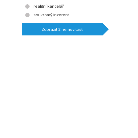
realitní kancelář
soukromý inzerent
Zobrazit
2
nemovitostí