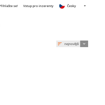
Přihlašte se!
Vstup pro inzerenty
Česky
u
nejnovější