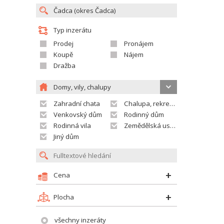
Typ inzerátu
Prodej
Pronájem
Koupě
Nájem
Dražba
Domy, vily, chalupy
Zahradní chata
Chalupa, rekreační domek
Venkovský dům
Rodinný dům
Rodinná vila
Zemědělská usedlost
Jiný dům
Cena
Plocha
všechny inzeráty