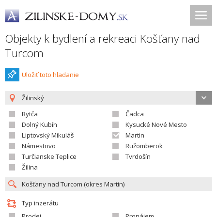
Objekty k bydlení a rekreaci Košťany nad
Turcom
Uložiť toto hladanie
Žilinský
Bytča
Čadca
Dolný Kubín
Kysucké Nové Mesto
Liptovský Mikuláš
Martin
Námestovo
Ružomberok
Turčianske Teplice
Tvrdošín
Žilina
Typ inzerátu
Prodej
Pronájem