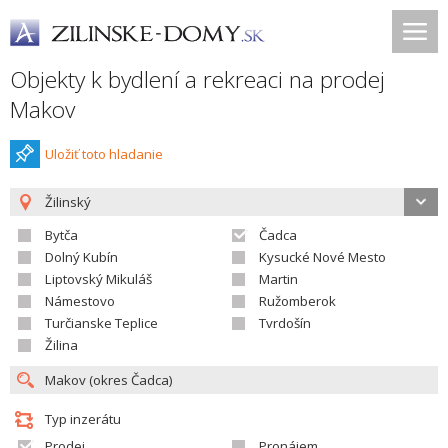
Objekty k bydlení a rekreaci na prodej
Makov
Uložiť toto hladanie
Žilinský
Bytča
Čadca
Dolný Kubín
Kysucké Nové Mesto
Liptovský Mikuláš
Martin
Námestovo
Ružomberok
Turčianske Teplice
Tvrdošín
Žilina
Typ inzerátu
Prodej
Pronájem