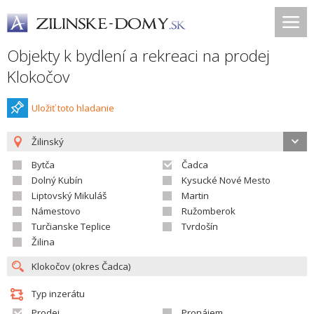
Objekty k bydlení a rekreaci na prodej
Klokočov
Uložiť toto hladanie
Žilinský
Bytča
Čadca
Dolný Kubín
Kysucké Nové Mesto
Liptovský Mikuláš
Martin
Námestovo
Ružomberok
Turčianske Teplice
Tvrdošín
Žilina
Typ inzerátu
Prodej
Pronájem