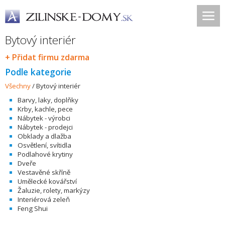
Bytový interiér
+ Přidat firmu zdarma
Podle kategorie
Všechny
/
Bytový interiér
Barvy, laky, doplňky
Krby, kachle, pece
Nábytek - výrobci
Nábytek - prodejci
Obklady a dlažba
Osvětlení, svítidla
Podlahové krytiny
Dveře
Vestavěné skříně
Umělecké kovářství
Žaluzie, rolety, markýzy
Interiérová zeleň
Feng Shui