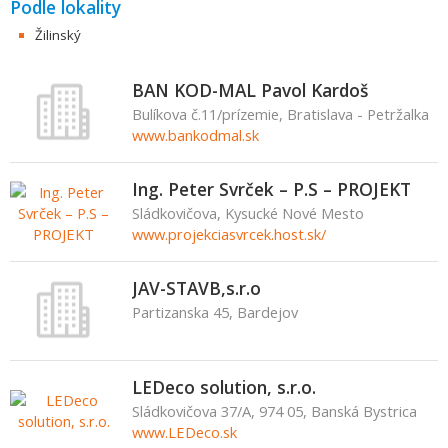
Podle lokality
Žilinský
BAN KOD-MAL Pavol Kardoš
Bulíkova č.11/prízemie, Bratislava - Petržalka
www.bankodmal.sk
Ing. Peter Svrček – P.S – PROJEKT
Sládkovičova, Kysucké Nové Mesto
www.projekciasvrcek.host.sk/
JAV-STAVB,s.r.o
Partizanska 45, Bardejov
LEDeco solution, s.r.o.
Sládkovičova 37/A, 974 05, Banská Bystrica
www.LEDeco.sk