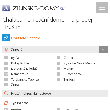
Chalupa, rekreační domek na prodej
Hruštín
Uložiť toto hladanie
Žilinský
Bytča
Čadca
Dolný Kubín
Kysucké Nové Mesto
Liptovský Mikuláš
Martin
Námestovo
Ružomberok
Turčianske Teplice
Tvrdošín
Žilina
Typ inzerátu
Prodej
Pronájem